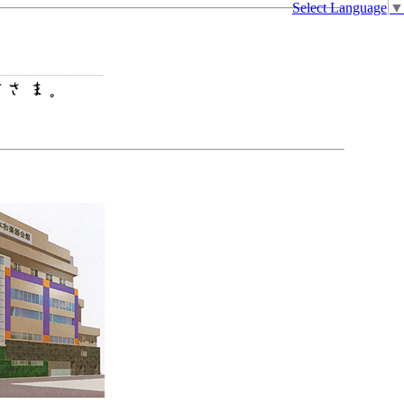
Select Language
▼