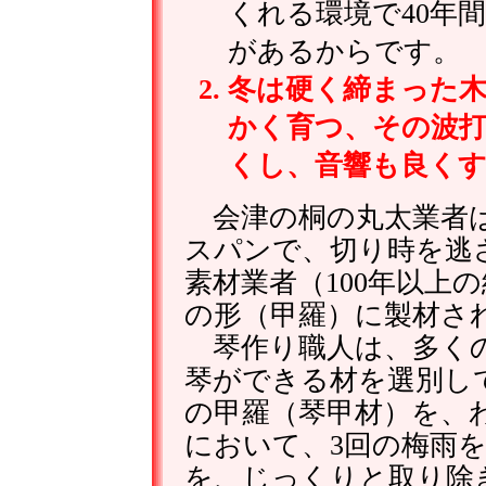
くれる環境で40年
があるからです。
冬は硬く締まった
かく育つ、その波
くし、音響も良く
会津の桐の丸太業者は、
スパンで、切り時を逃
素材業者（100年以上
の形（甲羅）に製材さ
琴作り職人は、多くの
琴ができる材を選別し
の甲羅（琴甲材）を、
において、3回の梅雨
を、じっくりと取り除