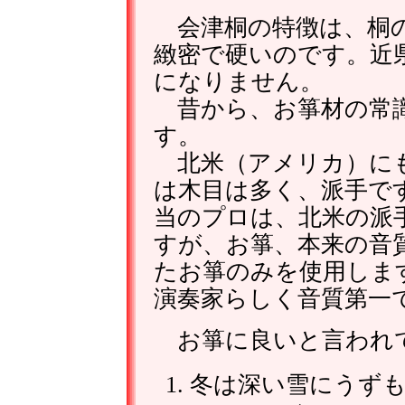
会津桐の特徴は、桐の
緻密で硬いのです。近
になりません。
昔から、お箏材の常識
す。
北米（アメリカ）にも
は木目は多く、派手で
当のプロは、北米の派
すが、お箏、本来の音
たお箏のみを使用しま
演奏家らしく音質第一
お箏に良いと言われ
冬は深い雪にうず