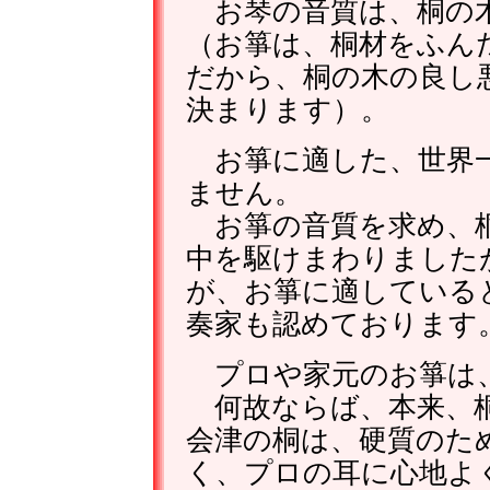
お琴の音質は、桐の木
（お箏は、桐材をふん
だから、桐の木の良し
決まります）。
お箏に適した、世界一
ません。
お箏の音質を求め、桐
中を駆けまわりました
が、お箏に適している
奏家も認めております
プロや家元のお箏は
何故ならば、本来、桐
会津の桐は、硬質のた
く、プロの耳に心地よ